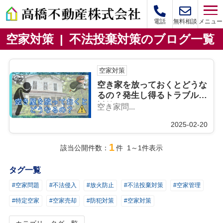
メニュー
電話
無料相談
空家対策 | 不法投棄対策のブログ一覧
空家対策
空き家を放っておくとどうな
るの？発生し得るトラブルと
対策
空き家問...
2025-02-20
1
該当公開件数：
件 1～1件表示
タグ一覧
#空家問題
#不法侵入
#放火防止
#不法投棄対策
#空家管理
#特定空家
#空家売却
#防犯対策
#空家対策